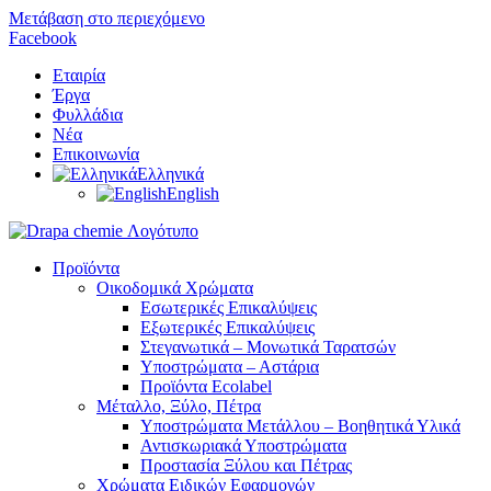
Μετάβαση στο περιεχόμενο
Facebook
Εταιρία
Έργα
Φυλλάδια
Nέα
Επικοινωνία
Ελληνικά
English
Προϊόντα
Οικοδομικά Χρώματα
Εσωτερικές Επικαλύψεις
Εξωτερικές Επικαλύψεις
Στεγανωτικά – Μονωτικά Ταρατσών
Υποστρώματα – Αστάρια
Προϊόντα Ecolabel
Μέταλλο, Ξύλο, Πέτρα
Υποστρώματα Μετάλλου – Βοηθητικά Υλικά
Αντισκωριακά Υποστρώματα
Προστασία Ξύλου και Πέτρας
Χρώματα Ειδικών Εφαρμογών