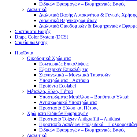
Ειδικών Εφαρμογών – Βιομηχανικές Βαφές
Διαλυτικά
Διαλυτικά Βαφής Αυτοκινήτου & Γενικής Χρήσης
Διαλυτικά Βερνικοχρωμάτων
Διαλυτικά Οικοδομικών & Βιομηχανικών Εφαρμ
Συστήματα Βαφής
Drapa Color System (DCS)
Σημεία πώλησης
Προϊόντα
Οικοδομικά Χρώματα
Εσωτερικές Επικαλύψεις
Εξωτερικές Επικαλύψεις
Στεγανωτικά – Μονωτικά Ταρατσών
Υποστρώματα – Αστάρια
Προϊόντα Ecolabel
Μέταλλο, Ξύλο, Πέτρα
Υποστρώματα Μετάλλου – Βοηθητικά Υλικά
Αντισκωριακά Υποστρώματα
Προστασία Ξύλου και Πέτρας
Χρώματα Ειδικών Εφαρμογών
Προστασία Τοίχων Antigraffiti – Antidust
Προστασία Δαπέδων Εποξειδικά – Πολυουρεθάν
Ειδικών Εφαρμογών – Βιομηχανικές Βαφές
Διαλυτικά