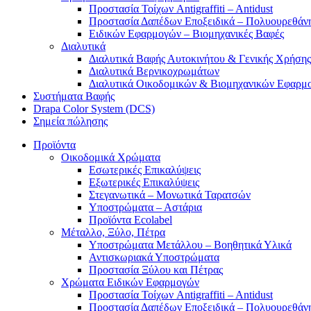
Προστασία Τοίχων Antigraffiti – Antidust
Προστασία Δαπέδων Εποξειδικά – Πολυουρεθάν
Ειδικών Εφαρμογών – Βιομηχανικές Βαφές
Διαλυτικά
Διαλυτικά Βαφής Αυτοκινήτου & Γενικής Χρήσης
Διαλυτικά Βερνικοχρωμάτων
Διαλυτικά Οικοδομικών & Βιομηχανικών Εφαρμ
Συστήματα Βαφής
Drapa Color System (DCS)
Σημεία πώλησης
Προϊόντα
Οικοδομικά Χρώματα
Εσωτερικές Επικαλύψεις
Εξωτερικές Επικαλύψεις
Στεγανωτικά – Μονωτικά Ταρατσών
Υποστρώματα – Αστάρια
Προϊόντα Ecolabel
Μέταλλο, Ξύλο, Πέτρα
Υποστρώματα Μετάλλου – Βοηθητικά Υλικά
Αντισκωριακά Υποστρώματα
Προστασία Ξύλου και Πέτρας
Χρώματα Ειδικών Εφαρμογών
Προστασία Τοίχων Antigraffiti – Antidust
Προστασία Δαπέδων Εποξειδικά – Πολυουρεθάν