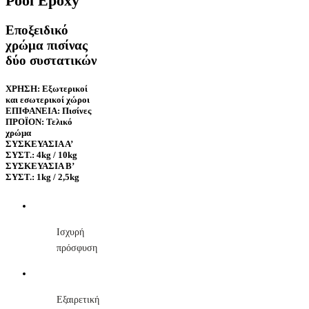
Pool Epoxy
Εποξειδικό
χρώμα πισίνας
δύο συστατικών
ΧΡΗΣΗ: Εξωτερικοί
και εσωτερικοί χώροι
ΕΠΙΦΑΝΕΙΑ: Πισίνες
ΠΡΟΪΟΝ: Τελικό
χρώμα
ΣΥΣΚΕΥΑΣΙΑ Α’
ΣΥΣΤ.: 4kg / 10kg
ΣΥΣΚΕΥΑΣΙΑ B’
ΣΥΣΤ.: 1kg / 2,5kg
Ισχυρή
πρόσφυση
Εξαιρετική