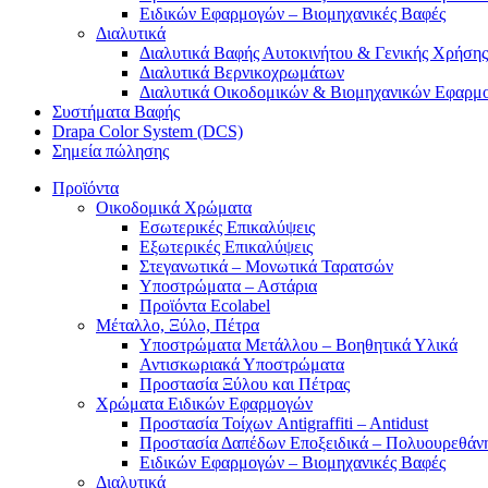
Ειδικών Εφαρμογών – Βιομηχανικές Βαφές
Διαλυτικά
Διαλυτικά Βαφής Αυτοκινήτου & Γενικής Χρήσης
Διαλυτικά Βερνικοχρωμάτων
Διαλυτικά Οικοδομικών & Βιομηχανικών Εφαρμ
Συστήματα Βαφής
Drapa Color System (DCS)
Σημεία πώλησης
Προϊόντα
Οικοδομικά Χρώματα
Εσωτερικές Επικαλύψεις
Εξωτερικές Επικαλύψεις
Στεγανωτικά – Μονωτικά Ταρατσών
Υποστρώματα – Αστάρια
Προϊόντα Ecolabel
Μέταλλο, Ξύλο, Πέτρα
Υποστρώματα Μετάλλου – Βοηθητικά Υλικά
Αντισκωριακά Υποστρώματα
Προστασία Ξύλου και Πέτρας
Χρώματα Ειδικών Εφαρμογών
Προστασία Τοίχων Antigraffiti – Antidust
Προστασία Δαπέδων Εποξειδικά – Πολυουρεθάν
Ειδικών Εφαρμογών – Βιομηχανικές Βαφές
Διαλυτικά