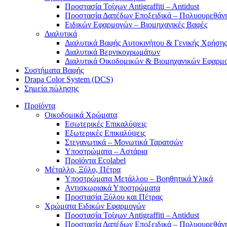
Προστασία Τοίχων Antigraffiti – Antidust
Προστασία Δαπέδων Εποξειδικά – Πολυουρεθάν
Ειδικών Εφαρμογών – Βιομηχανικές Βαφές
Διαλυτικά
Διαλυτικά Βαφής Αυτοκινήτου & Γενικής Χρήσης
Διαλυτικά Βερνικοχρωμάτων
Διαλυτικά Οικοδομικών & Βιομηχανικών Εφαρμ
Συστήματα Βαφής
Drapa Color System (DCS)
Σημεία πώλησης
Προϊόντα
Οικοδομικά Χρώματα
Εσωτερικές Επικαλύψεις
Εξωτερικές Επικαλύψεις
Στεγανωτικά – Μονωτικά Ταρατσών
Υποστρώματα – Αστάρια
Προϊόντα Ecolabel
Μέταλλο, Ξύλο, Πέτρα
Υποστρώματα Μετάλλου – Βοηθητικά Υλικά
Αντισκωριακά Υποστρώματα
Προστασία Ξύλου και Πέτρας
Χρώματα Ειδικών Εφαρμογών
Προστασία Τοίχων Antigraffiti – Antidust
Προστασία Δαπέδων Εποξειδικά – Πολυουρεθάν