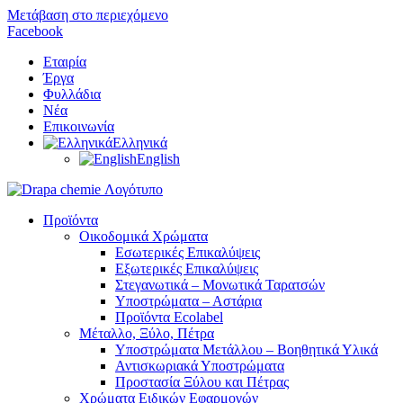
Μετάβαση στο περιεχόμενο
Facebook
Εταιρία
Έργα
Φυλλάδια
Nέα
Επικοινωνία
Ελληνικά
English
Προϊόντα
Οικοδομικά Χρώματα
Εσωτερικές Επικαλύψεις
Εξωτερικές Επικαλύψεις
Στεγανωτικά – Μονωτικά Ταρατσών
Υποστρώματα – Αστάρια
Προϊόντα Ecolabel
Μέταλλο, Ξύλο, Πέτρα
Υποστρώματα Μετάλλου – Βοηθητικά Υλικά
Αντισκωριακά Υποστρώματα
Προστασία Ξύλου και Πέτρας
Χρώματα Ειδικών Εφαρμογών