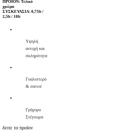
ΠΡΟΪΟΝ: Τελικό
χρώμα
ΣΥΣΚΕΥΑΣΙΑ: 0,75lt /
2,5lt / 10lt
Υψηλή
αντοχή και
σκληρότητα
Γυαλιστερό
& σατινέ
Γρήγορο
Στέγνωμα
δειτε το προϊον