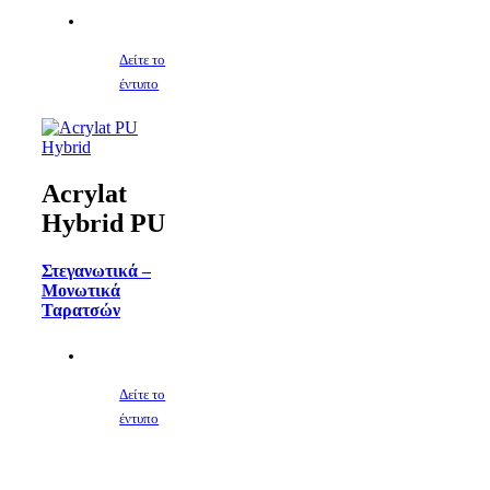
Δείτε το
έντυπο
Acrylat
Hybrid PU
Στεγανωτικά –
Μονωτικά
Ταρατσών
Δείτε το
έντυπο