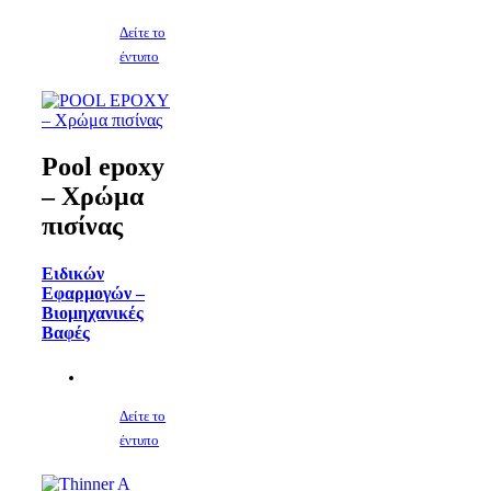
Δείτε το
έντυπο
Pool epoxy
– Χρώμα
πισίνας
Ειδικών
Εφαρμογών –
Βιομηχανικές
Βαφές
Δείτε το
έντυπο