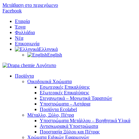
Μετάβαση στο περιεχόμενο
Facebook
Εταιρία
Έργα
Φυλλάδια
Nέα
Επικοινωνία
Ελληνικά
English
Προϊόντα
Οικοδομικά Χρώματα
Εσωτερικές Επικαλύψεις
Εξωτερικές Επικαλύψεις
Στεγανωτικά – Μονωτικά Ταρατσών
Υποστρώματα – Αστάρια
Προϊόντα Ecolabel
Μέταλλο, Ξύλο, Πέτρα
Υποστρώματα Μετάλλου – Βοηθητικά Υλικά
Αντισκωριακά Υποστρώματα
Προστασία Ξύλου και Πέτρας
Χρώματα Ειδικών Εφαρμογών