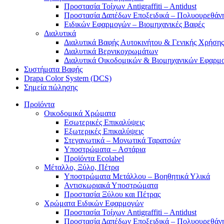
Προστασία Τοίχων Antigraffiti – Antidust
Προστασία Δαπέδων Εποξειδικά – Πολυουρεθάν
Ειδικών Εφαρμογών – Βιομηχανικές Βαφές
Διαλυτικά
Διαλυτικά Βαφής Αυτοκινήτου & Γενικής Χρήσης
Διαλυτικά Βερνικοχρωμάτων
Διαλυτικά Οικοδομικών & Βιομηχανικών Εφαρμ
Συστήματα Βαφής
Drapa Color System (DCS)
Σημεία πώλησης
Προϊόντα
Οικοδομικά Χρώματα
Εσωτερικές Επικαλύψεις
Εξωτερικές Επικαλύψεις
Στεγανωτικά – Μονωτικά Ταρατσών
Υποστρώματα – Αστάρια
Προϊόντα Ecolabel
Μέταλλο, Ξύλο, Πέτρα
Υποστρώματα Μετάλλου – Βοηθητικά Υλικά
Αντισκωριακά Υποστρώματα
Προστασία Ξύλου και Πέτρας
Χρώματα Ειδικών Εφαρμογών
Προστασία Τοίχων Antigraffiti – Antidust
Προστασία Δαπέδων Εποξειδικά – Πολυουρεθάν