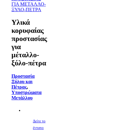
Yλικά
κορυφαίας
προστασίας
για
μέταλλο-
ξύλο-πέτρα
Προστασία
Ξύλου και
Πέτρας
,
Υποστρώματα
Μετάλλου
Δείτε το
έντυπο