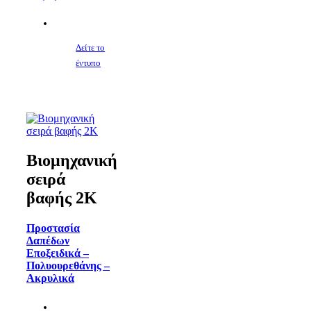
Δείτε το
έντυπο
Βιομηχανική
σειρά
βαφής 2Κ
Προστασία
Δαπέδων
Εποξειδικά –
Πολυουρεθάνης –
Ακρυλικά