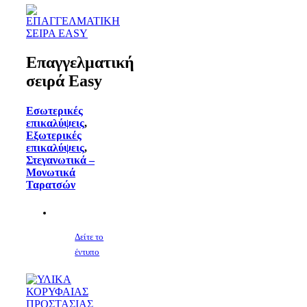
Επαγγελματική
σειρά Easy
Εσωτερικές
επικαλύψεις
,
Εξωτερικές
επικαλύψεις
,
Στεγανωτικά –
Μονωτικά
Ταρατσών
Δείτε το
έντυπο