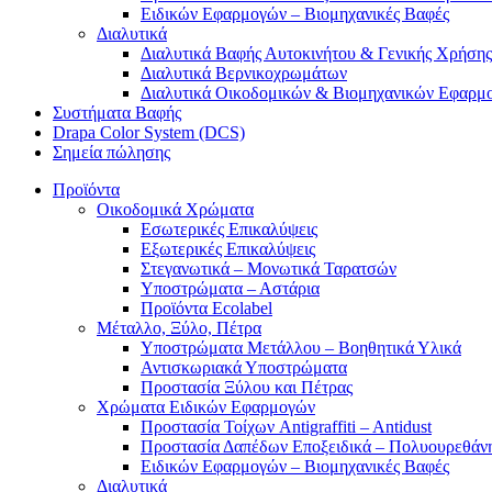
Ειδικών Εφαρμογών – Βιομηχανικές Βαφές
Διαλυτικά
Διαλυτικά Βαφής Αυτοκινήτου & Γενικής Χρήσης
Διαλυτικά Βερνικοχρωμάτων
Διαλυτικά Οικοδομικών & Βιομηχανικών Εφαρμ
Συστήματα Βαφής
Drapa Color System (DCS)
Σημεία πώλησης
Προϊόντα
Οικοδομικά Χρώματα
Εσωτερικές Επικαλύψεις
Εξωτερικές Επικαλύψεις
Στεγανωτικά – Μονωτικά Ταρατσών
Υποστρώματα – Αστάρια
Προϊόντα Ecolabel
Μέταλλο, Ξύλο, Πέτρα
Υποστρώματα Μετάλλου – Βοηθητικά Υλικά
Αντισκωριακά Υποστρώματα
Προστασία Ξύλου και Πέτρας
Χρώματα Ειδικών Εφαρμογών
Προστασία Τοίχων Antigraffiti – Antidust
Προστασία Δαπέδων Εποξειδικά – Πολυουρεθάν
Ειδικών Εφαρμογών – Βιομηχανικές Βαφές
Διαλυτικά