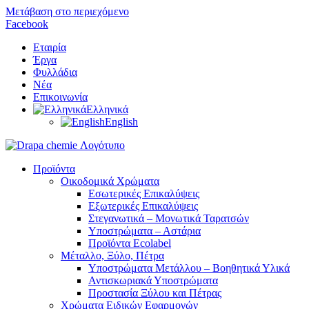
Μετάβαση στο περιεχόμενο
Facebook
Εταιρία
Έργα
Φυλλάδια
Nέα
Επικοινωνία
Ελληνικά
English
Προϊόντα
Οικοδομικά Χρώματα
Εσωτερικές Επικαλύψεις
Εξωτερικές Επικαλύψεις
Στεγανωτικά – Μονωτικά Ταρατσών
Υποστρώματα – Αστάρια
Προϊόντα Ecolabel
Μέταλλο, Ξύλο, Πέτρα
Υποστρώματα Μετάλλου – Βοηθητικά Υλικά
Αντισκωριακά Υποστρώματα
Προστασία Ξύλου και Πέτρας
Χρώματα Ειδικών Εφαρμογών