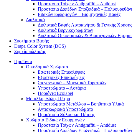
Προστασία Τοίχων Antigraffiti – Antidust
Προστασία Δαπέδων Εποξειδικά – Πολυουρεθάν
Ειδικών Εφαρμογών – Βιομηχανικές Βαφές
Διαλυτικά
Διαλυτικά Βαφής Αυτοκινήτου & Γενικής Χρήσης
Διαλυτικά Βερνικοχρωμάτων
Διαλυτικά Οικοδομικών & Βιομηχανικών Εφαρμ
Συστήματα Βαφής
Drapa Color System (DCS)
Σημεία πώλησης
Προϊόντα
Οικοδομικά Χρώματα
Εσωτερικές Επικαλύψεις
Εξωτερικές Επικαλύψεις
Στεγανωτικά – Μονωτικά Ταρατσών
Υποστρώματα – Αστάρια
Προϊόντα Ecolabel
Μέταλλο, Ξύλο, Πέτρα
Υποστρώματα Μετάλλου – Βοηθητικά Υλικά
Αντισκωριακά Υποστρώματα
Προστασία Ξύλου και Πέτρας
Χρώματα Ειδικών Εφαρμογών
Προστασία Τοίχων Antigraffiti – Antidust
Προστασία Δαπέδων Εποξειδικά – Πολυουρεθάν