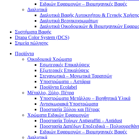
Ειδικών Εφαρμογών – Βιομηχανικές Βαφές
Διαλυτικά
Διαλυτικά Βαφής Αυτοκινήτου & Γενικής Χρήσης
Διαλυτικά Βερνικοχρωμάτων
Διαλυτικά Οικοδομικών & Βιομηχανικών Εφαρμ
Συστήματα Βαφής
Drapa Color System (DCS)
Σημεία πώλησης
Προϊόντα
Οικοδομικά Χρώματα
Εσωτερικές Επικαλύψεις
Εξωτερικές Επικαλύψεις
Στεγανωτικά – Μονωτικά Ταρατσών
Υποστρώματα – Αστάρια
Προϊόντα Ecolabel
Μέταλλο, Ξύλο, Πέτρα
Υποστρώματα Μετάλλου – Βοηθητικά Υλικά
Αντισκωριακά Υποστρώματα
Προστασία Ξύλου και Πέτρας
Χρώματα Ειδικών Εφαρμογών
Προστασία Τοίχων Antigraffiti – Antidust
Προστασία Δαπέδων Εποξειδικά – Πολυουρεθάν
Ειδικών Εφαρμογών – Βιομηχανικές Βαφές
Διαλυτικά